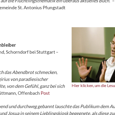
 auf die Flüchtlingsthematik ein überaus aktuelles Buch.“
–
gemeinde St. Antonius Pfungstadt
nbleiber
d, Schorndorf bei Stuttgart –
ich das Abendbrot schmecken,
rius von paradiesischer
Hier klicken, um die Lesu
te, von dem Gefühl, ganz bei sich
üttmann, Offenbach
Post
chend und durchweg gebannt lauschte das Publikum dem Aut
nd Josua in seinem Lieblingskiosk begegnete, als diese zur