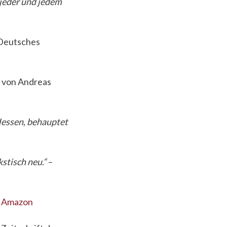
 jeder und jedem
 Deutsches
von Andreas
 Hessen, behauptet
stisch neu.“
–
,
Amazon