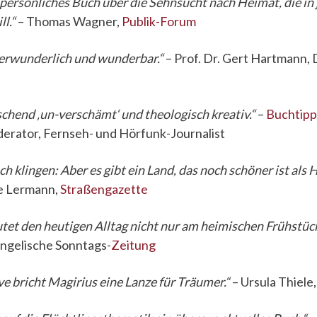
 persönliches Buch über die Sehnsucht nach Heimat, die in
l.“
– Thomas Wagner,
Publik-Forum
verwunderlich und wunderbar.“
– Prof. Dr. Gert Hartmann,
schend ‚un-verschämt‘ und theologisch kreativ.“
–
Buchtipp
erator, Fernseh- und Hörfunk-Journalist
h klingen: Aber es gibt ein Land, das noch schöner ist als
le Lermann,
Straßengazette
tet den heutigen Alltag nicht nur am heimischen Frühstück
angelische Sonntags-
Zeitung
e bricht Magirius eine Lanze für Träumer.“
– Ursula Thiele