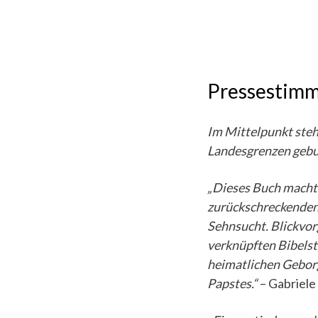
Pressestim
Im Mittelpunkt steh
Landesgrenzen gebu
„Dieses Buch macht
zurückschreckenden 
Sehnsucht. Blickvo
verknüpften Bibelst
heimatlichen Geborg
Papstes.“
– Gabriel