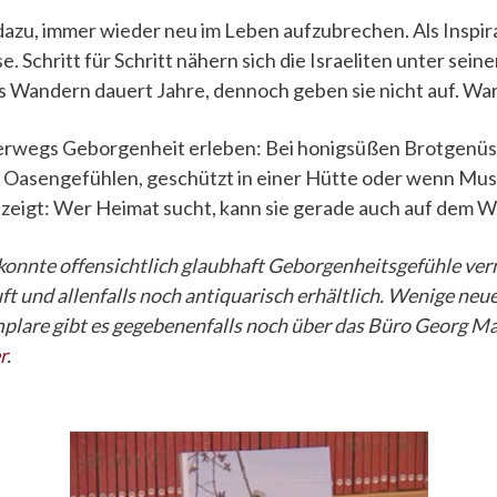
azu, immer wieder neu im Leben aufzubrechen. Als Inspira
 Schritt für Schritt nähern sich die Israeliten unter sein
s Wandern dauert Jahre, dennoch geben sie nicht auf. W
terwegs Geborgenheit erleben: Bei honigsüßen Brotgenüs
Oasengefühlen, geschützt in einer Hütte oder wenn Musi
zeigt: Wer Heimat sucht, kann sie gerade auch auf dem W
onnte offensichtlich glaubhaft Geborgenheitsgefühle verm
ft und allenfalls noch antiquarisch erhältlich. Wenige neu
lare gibt es gegebenenfalls noch über das Büro Georg Mag
r
.