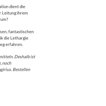
tion dient die
er Leitung ihrem
arum?
sen, fantastischen
k die Lethargie
eg erfahren.
itteln. Deshalb ist
e, noch
irius. Bestellen