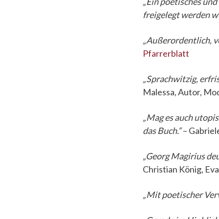
„Ein poetisches und
freigelegt werden wil
„Außerordentlich, 
Pfarrerblatt
„Sprachwitzig, erfri
Malessa, Autor, Mod
„Mag es auch utopisc
das Buch.“
– Gabrie
„Georg Magirius deu
Christian König, Ev
„Mit poetischer Verv