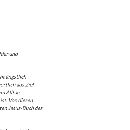
lder und
t ängstlich
rtlich aus Ziel-
em Alltag
ist. Von diesen
mten Jesus-Buch des