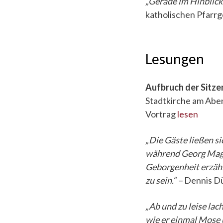
„Gerade im Hinblick
katholischen Pfarr
Lesungen
Aufbruch der Sitze
Stadtkirche am Aben
Vortrag
lesen
„Die Gäste ließen s
während Georg Magi
Geborgenheit erzähl
zu sein.“ –
Dennis D
„Ab und zu leise la
wie er einmal Mose u