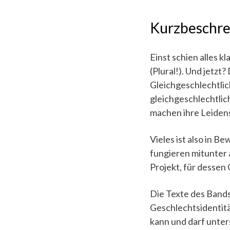
Kurzbeschr
Einst schien alles k
(Plural!). Und jetz
Gleichgeschlechtlich
gleichgeschlechtlich
machen ihre Leidens
Vieles ist also in B
fungieren mitunter 
Projekt, für dessen
Die Texte des Bands
Geschlechtsidentitä
kann und darf unters