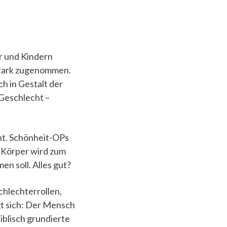
er und Kindern
 stark zugenommen.
ch in Gestalt der
 Geschlecht –
unt. Schönheit-OPs
 Körper wird zum
n soll. Alles gut?
chlechterrollen,
gt sich: Der Mensch
biblisch grundierte