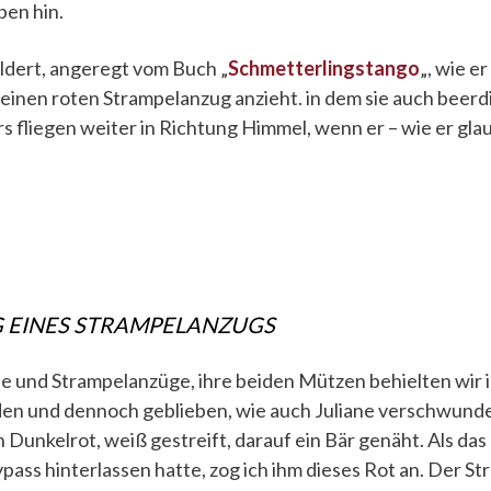
ben hin.
ldert, angeregt vom Buch „
Schmetterlingstango
„, wie er
inen roten Strampelanzug anzieht. in dem sie auch beerd
 fliegen weiter in Richtung Himmel, wenn er – wie er glau
 EINES STRAMPELANZUGS
fe und Strampelanzüge, ihre beiden Mützen behielten wir i
en und dennoch geblieben, wie auch Juliane verschwunden
 Dunkelrot, weiß gestreift, darauf ein Bär genäht. Als das
ass hinterlassen hatte, zog ich ihm dieses Rot an. Der S