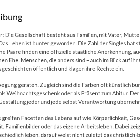
eibung
lar: Die Gesellschaft besteht aus Familien, mit Vater, Mutt
t? Das Leben ist bunter geworden. Die Zahl der Singles hat
e Paare finden eine offizielle staatliche Anerkennung, au
en Ehe. Menschen, die anders sind – auch im Blick auf ihr
geschichten öffentlich und klagen ihre Rechte ein.
ewegung geraten. Zugleich sind die Farben oft künstlich b
als Weihnachtsgeschenk oder als Präsent zum Abitur. Der
 Gestaltung jeder und jede selbst Verantwortung übernehme
 greifen Facetten des Lebens auf wie Körperlichkeit, Ges
t, Familienbilder oder das eigene Arbeitsleben. Dabei zei
chiedlich leben, darauf weist nicht zuletzt das christlich-