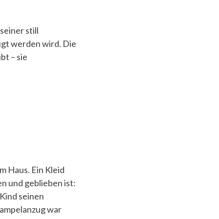
 seiner still
igt werden wird. Die
bt – sie
m Haus. Ein Kleid
 und geblieben ist:
 Kind seinen
trampelanzug war