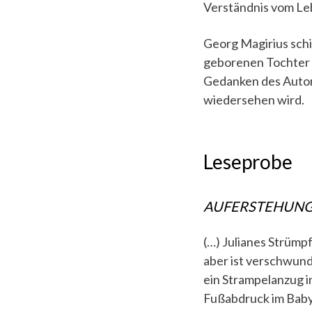
Verständnis vom Le
Georg Magirius schi
geborenen Tochter e
Gedanken des Autors
wiedersehen wird.
Leseprobe
AUFERSTEHUNG
(…) Julianes Strümp
aber ist verschwund
ein Strampelanzug in
Fußabdruck im Babyp